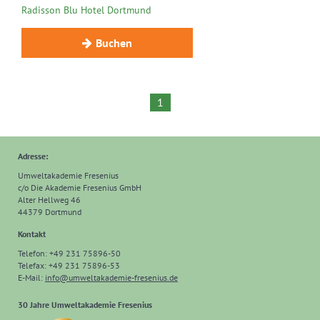
Radisson Blu Hotel Dortmund
Buchen
1
Adresse:
Umweltakademie Fresenius
c/o Die Akademie Fresenius GmbH
Alter Hellweg 46
44379 Dortmund
Kontakt
Telefon: +49 231 75896-50
Telefax: +49 231 75896-53
E-Mail:
info
@
umweltakademie-fresenius.de
30 Jahre Umweltakademie Fresenius